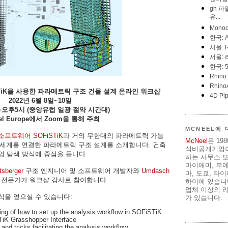
FiSTiK을 사용한 파라메트릭 구조 건물 설계 온라인 워크샵
2022년 6월 8일~10일
오후5시 (
중앙유럽 일광 절약 시간대)
el Europe에서 Zoom을 통해 주최
MCNEEL에
소프트웨어 SOFiSTiK
과 거의 무한대의 파라메트릭 가능
McNeel
은 19
세계를 연결한 파라메트릭 구조 설계를 소개합니다. 건축
식비공개기업이
업 탐색 방식에 중점을 둡니다.
하는 사무소 또
마이애미, 부
tsberger
구조 엔지니어 및 소프트웨어 개발자와
Umdasch
마, 도쿄, 타
M 전문가가 워크샵 강사로 참여합니다.
하이에 있습니다
업체 이상의 리
식을 얻으실 수 있습니다:
가 있습니다.
ing of how to set up the analysis workflow in SOFiSTiK
TiK Grasshopper Interface
and tricks facilitating the analysis workflow