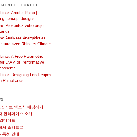
 MCNEEL EUROPE
inar: Arcol x Rhino |
ing concept designs
e: Présentez votre projet
Lands
re: Analyses énergétiques
tecture avec Rhino et Climate
binar: A Free Parametric
or DfAM of Performative
mponents
binar: Designing Landscapes
th RhinoLands
 팁
UV 편집기로 텍스처 매핑하기
사용자 인터페이스 소개
볼 업데이트
메쉬에서 솔리드로
블록 특성 안내