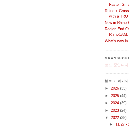
Faster, Sma
Rhino + Grass
with a TRO
New in Rhino 
Region End Con
RhinoCAM,
What's new i
GRASSHOP
로드 중입니다.
블로그 아카
►
2026
(33)
►
2025
(44)
►
2024
(39)
►
2023
(24)
▼
2022
(38)
►
11/27 -