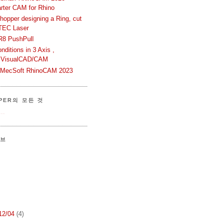
rter CAM for Rhino
hopper designing a Ring, cut
TEC Laser
R8 PushPull
ditions in 3 Axis ,
 VisualCAD/CAM
n MecSoft RhinoCAM 2023
PER의 모든 것
..
이브
 12/04
(4)