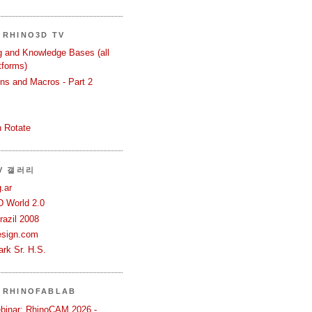
RHINO3D TV
ng and Knowledge Bases (all
tforms)
ons and Macros - Part 2
 Rotate
TV 갤러리
.ar
D World 2.0
azil 2008
esign.com
rk Sr. H.S.
 RHINOFABLAB
binar: RhinoCAM 2026 -