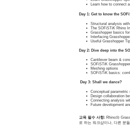
Learn how to connect a
Day 1: Get to know the SOF
Structural analysis wi
The SOFiSTiK Rhino In
Grasshopper basics for 
Interfacing Grasshopp
Useful Grasshopper Tip
Day 2: Dive deep into the 
Cantilever beam & conc
SOFiSTiK Grasshopper
Meshing options
SOFiSTiK basics: combi
Day 3: Shall we dance?
Conceptual parametric s
Design collaboration be
Connecting analysis wi
Future development an
교육 필수 사항:
Rhino와 G
로 하는 워크샵이나, 다른 분