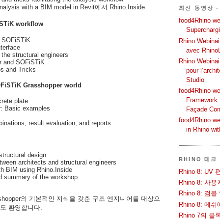
nalysis with a BIM model in Revit에서 Rhino.Inside
최신 동영상 -
food4Rhino web
iSTiK workflow
Supercharg
th SOFiSTiK
Rhino Webinair
terface
avec Rhino
the structural engineers
Rhino Webinai
er and SOFiSTiK
s and Tricks
pour l’archi
Studio
SOFiSTiK Grasshopper world
food4Rhino we
Framework f
rete plate
: Basic examples
Façade Co
food4Rhino we
nations, result evaluation, and reports
in Rhino wi
tructural design
RHINO 테크
tween architects and structural engineers
th BIM using Rhino.Inside
Rhino 8: 
d summary of the workshop
Rhino 8: 
Rhino 8: 검
rasshopper의 기본적인 지식을 갖춘 구조 엔지니어를 대상으
Rhino 8: 
들도 환영합니다.
Rhino 7의 