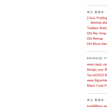
최신 동영상 - 
2 Axis Profili
desktop pla
Toolbars Butt
016 Rec Array
015 Remap
014 Move then
RHINO3D.
www.caipic.org
Design your 3
TecnoGOLD Br
www.3dpointd
Miami Coral Pa
최신 동영상 -
food4Rhino we