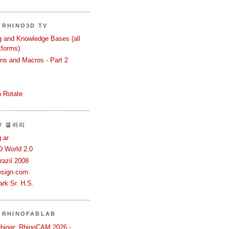
RHINO3D TV
ng and Knowledge Bases (all
tforms)
ons and Macros - Part 2
 Rotate
TV 갤러리
.ar
D World 2.0
azil 2008
esign.com
rk Sr. H.S.
 RHINOFABLAB
binar: RhinoCAM 2026 -