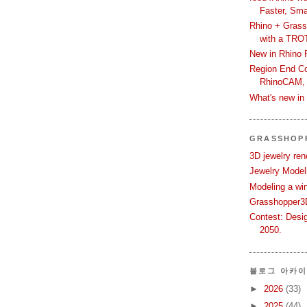
Faster, Sma
Rhino + Grass
with a TRO
New in Rhino 
Region End Con
RhinoCAM,
What's new i
GRASSHOP
3D jewelry ren
Jewelry Modeli
Modeling a wi
Grasshopper3D
Contest: Desi
2050.
블로그 아카
►
2026
(33)
►
2025
(44)