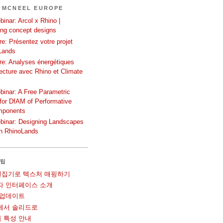
 MCNEEL EUROPE
inar: Arcol x Rhino |
ing concept designs
e: Présentez votre projet
Lands
re: Analyses énergétiques
tecture avec Rhino et Climate
binar: A Free Parametric
or DfAM of Performative
mponents
binar: Designing Landscapes
th RhinoLands
 팁
UV 편집기로 텍스처 매핑하기
사용자 인터페이스 소개
볼 업데이트
메쉬에서 솔리드로
블록 특성 안내