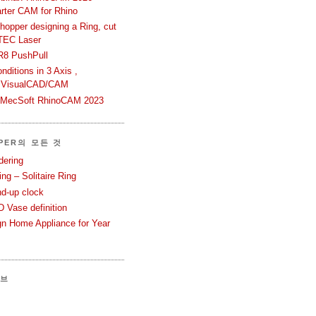
rter CAM for Rhino
hopper designing a Ring, cut
TEC Laser
R8 PushPull
ditions in 3 Axis ,
 VisualCAD/CAM
n MecSoft RhinoCAM 2023
PER의 모든 것
dering
ng – Solitaire Ring
nd-up clock
 Vase definition
gn Home Appliance for Year
이브