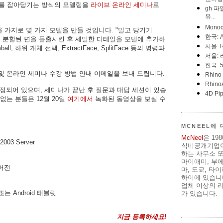
자리를 잡아당기는 방식의 모델링을
라이브 온라인 세미나
로
을 가지로 몇 가지 모델을 만들 것입니다. "밀고 당기기
사용하여 분할된 면을 돌출시킨 후 세밀한 디테일을 모델에 추가하
l, 하위 개체 선택, ExtractFace, SplitFace 등의 명령과
및 온라인 세미나 수강 방법 안내 이메일을 보내 드립니다.
정되어 있으며, 세미나가 끝난 후 질문과 대답 세션이 있습
없는 분들은 12월 20일
여기에서
녹화된 동영상을 보실 수
MCNEEL에
McNeel
은 19
2003 Server
식비공개기업이
하는 사무소 또
마이애미, 부
 버전
마, 도쿄, 타
하이에 있습니다
업체 이상의 리
폰 또는 Android 태블릿
가 있습니다.
지금 등록하세요!