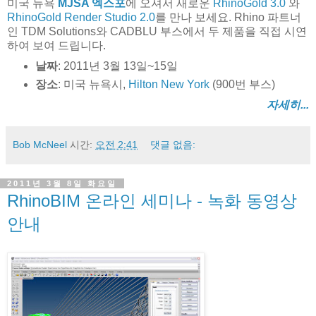
미국 뉴욕
MJSA 엑스포
에 오셔서 새로운
RhinoGold 3.0
와
RhinoGold Render Studio 2.0
를 만나 보세요. Rhino 파트너
인 TDM Solutions와 CADBLU 부스에서 두 제품을 직접 시연
하여 보여 드립니다.
날짜
: 2011년 3월 13일~15일
장소
: 미국 뉴욕시,
Hilton New York
(900번 부스)
자세히...
Bob McNeel
시간:
오전 2:41
댓글 없음:
2011년 3월 8일 화요일
RhinoBIM 온라인 세미나 - 녹화 동영상
안내