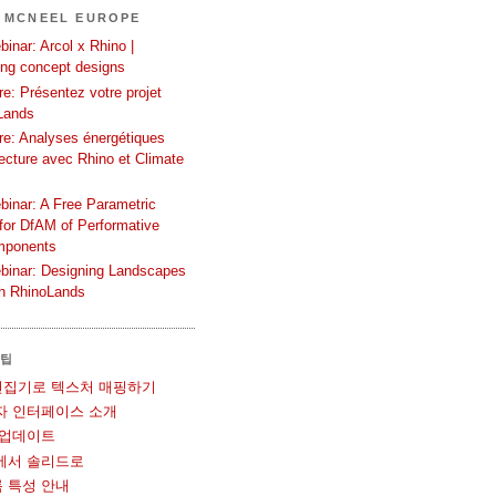
 MCNEEL EUROPE
inar: Arcol x Rhino |
ing concept designs
e: Présentez votre projet
Lands
re: Analyses énergétiques
tecture avec Rhino et Climate
binar: A Free Parametric
or DfAM of Performative
mponents
binar: Designing Landscapes
th RhinoLands
 팁
UV 편집기로 텍스처 매핑하기
사용자 인터페이스 소개
볼 업데이트
메쉬에서 솔리드로
블록 특성 안내