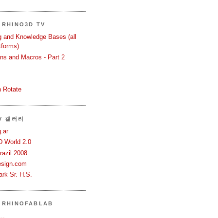
RHINO3D TV
ng and Knowledge Bases (all
tforms)
ons and Macros - Part 2
 Rotate
TV 갤러리
.ar
D World 2.0
azil 2008
esign.com
rk Sr. H.S.
 RHINOFABLAB
..