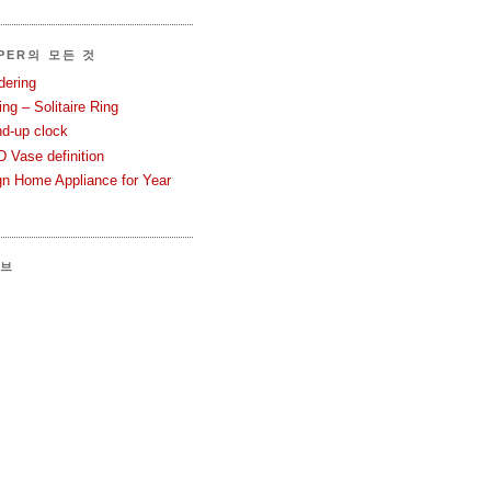
PER의 모든 것
dering
ng – Solitaire Ring
nd-up clock
 Vase definition
gn Home Appliance for Year
이브