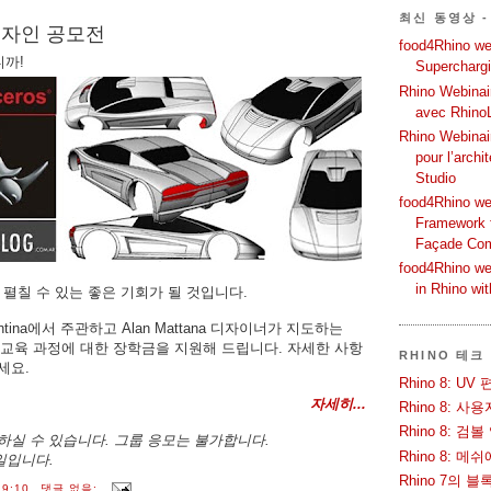
최신 동영상 -
디자인 공모전
food4Rhino web
니까
!
Supercharg
Rhino Webinair
avec Rhino
Rhino Webinai
pour l’archi
Studio
food4Rhino we
Framework f
Façade Co
food4Rhino we
in Rhino wi
 펼칠 수 있는 좋은 기회가 될 것입니다.
ntina에서 주관하고 Alan Mattana 디자이너가 지도하는
교육 과정에 대한 장학금을 지원해 드립니다. 자세한 사항
RHINO 테크
세요.
Rhino 8: 
자세히...
Rhino 8: 
Rhino 8: 검
하실 수 있습니다. 그룹 응모는 불가합니다.
Rhino 8: 
4일입니다.
Rhino 7의 
9:10
댓글 없음: