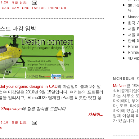
9:26
댓글 없음:
,
CAD
,
CAM
,
CNC
,
FABLAB
,
RHINO 4.0
컨테스트 마감 임박
MCNEEL에
McNeel
은 19
el your organic designs in CAD
의 마감일이 불과 3주 앞
식비공개기업이
수 마감일은 2010년 9월 15일입니다. 여러분의 포트폴리
하는 사무소 또
 알리시고, iRhino3D가 탑재된 iPad를 비롯한 멋진 상
마이애미, 부
마, 도쿄, 타
와
Shapeways
에 깊은 감사를 드립니다.
하이에 있습니다
자세히...
업체 이상의 리
가 있습니다.
9:10
댓글 없음:
ES