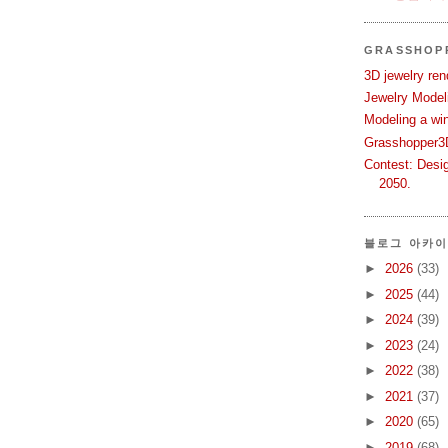
GRASSHOP
3D jewelry ren
Jewelry Modeli
Modeling a wi
Grasshopper3D
Contest: Desi
2050.
블로그 아카
►
2026
(33)
►
2025
(44)
►
2024
(39)
►
2023
(24)
►
2022
(38)
►
2021
(37)
►
2020
(65)
►
2019
(68)