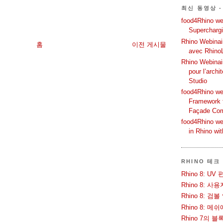
최신 동영상 -
food4Rhino web
Supercharg
Rhino Webinair
홈
이전 게시물
avec Rhino
Rhino Webinai
pour l’archi
Studio
food4Rhino we
Framework f
Façade Co
food4Rhino we
in Rhino wi
RHINO 테크
Rhino 8: 
Rhino 8: 
Rhino 8: 검
Rhino 8: 
Rhino 7의 