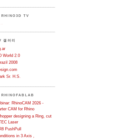
RHINO3D TV
..
TV 갤러리
.ar
D World 2.0
azil 2008
esign.com
rk Sr. H.S.
 RHINOFABLAB
binar: RhinoCAM 2026 -
rter CAM for Rhino
hopper designing a Ring, cut
TEC Laser
R8 PushPull
ditions in 3 Axis ,