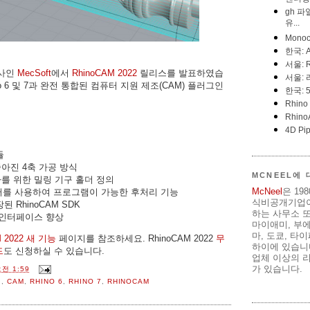
발사인
MecSoft
에서
RhinoCAM 2022
릴리스를 발표하였습
hino 6 및 7과 완전 통합된 컴퓨터 지원 제조(CAM) 플러그인
듈
아진 4축 가공 방식
MCNEEL에
를 위한 밀링 기구 홀더 정의
McNeel
은 19
언어를 사용하여 프로그램이 가능한 후처리 기능
식비공개기업이
 RhinoCAM SDK
하는 사무소 또
 인터페이스 향상
마이애미, 부
마, 도쿄, 타
M 2022 새 기능
페이지를 참조하세요. RhinoCAM 2022
무
하이에 있습니다
드
도 신청하실 수 있습니다.
업체 이상의 리
가 있습니다.
전 1:59
인
,
CAM
,
RHINO 6
,
RHINO 7
,
RHINOCAM