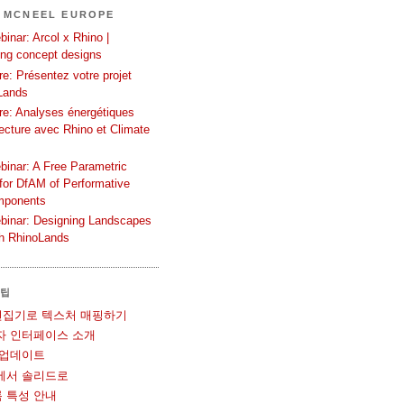
 MCNEEL EUROPE
inar: Arcol x Rhino |
ing concept designs
e: Présentez votre projet
Lands
re: Analyses énergétiques
tecture avec Rhino et Climate
binar: A Free Parametric
or DfAM of Performative
mponents
binar: Designing Landscapes
th RhinoLands
 팁
UV 편집기로 텍스처 매핑하기
사용자 인터페이스 소개
볼 업데이트
메쉬에서 솔리드로
블록 특성 안내