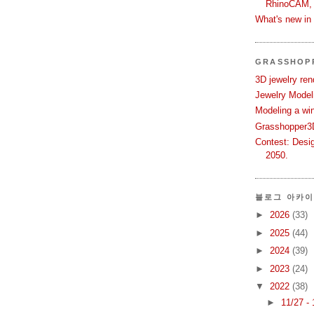
RhinoCAM,
What's new i
GRASSHOP
3D jewelry ren
Jewelry Modeli
Modeling a wi
Grasshopper3D
Contest: Desi
2050.
블로그 아카
►
2026
(33)
►
2025
(44)
►
2024
(39)
►
2023
(24)
▼
2022
(38)
►
11/27 -