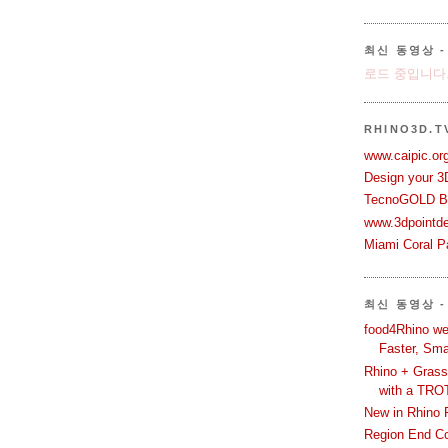
최신 동영상 - 
로드 중입니다.
RHINO3D.
www.caipic.org
Design your 3
TecnoGOLD Br
www.3dpointd
Miami Coral Pa
최신 동영상 -
food4Rhino we
Faster, Sma
Rhino + Grass
with a TRO
New in Rhino 
Region End Con