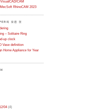
 VisualCAD/CAM
n MecSoft RhinoCAM 2023
PER의 모든 것
dering
ng – Solitaire Ring
nd-up clock
 Vase definition
gn Home Appliance for Year
이브
 12/04
(4)