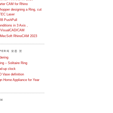
rter CAM for Rhino
hopper designing a Ring, cut
TEC Laser
R8 PushPull
ditions in 3 Axis ,
 VisualCAD/CAM
n MecSoft RhinoCAM 2023
PER의 모든 것
dering
ng – Solitaire Ring
nd-up clock
 Vase definition
gn Home Appliance for Year
이브