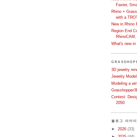
Faster, Sma
Rhino + Grass
with a TRO
New in Rhino 
Region End Con
RhinoCAM,
What's new i
GRASSHOP
3D jewelry ren
Jewelry Modeli
Modeling a wi
Grasshopper3D
Contest: Desi
2050.
블로그 아카
►
2026
(33)
►
2025
(44)