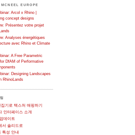
 MCNEEL EUROPE
inar: Arcol x Rhino |
ing concept designs
e: Présentez votre projet
Lands
re: Analyses énergétiques
tecture avec Rhino et Climate
binar: A Free Parametric
or DfAM of Performative
mponents
binar: Designing Landscapes
th RhinoLands
 팁
UV 편집기로 텍스처 매핑하기
사용자 인터페이스 소개
볼 업데이트
메쉬에서 솔리드로
블록 특성 안내