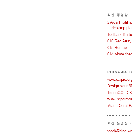
최신 동영상 - 
2 Axis Profili
desktop pla
Toolbars Butt
016 Rec Array
015 Remap
014 Move then
RHINO3D.
www.caipic.org
Design your 3
TecnoGOLD Br
www.3dpointd
Miami Coral Pa
최신 동영상 -
food4Rhino we