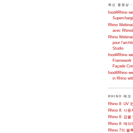
최신 동영상 -
food4Rhino web
Supercharg
Rhino Webinair
avec Rhino
Rhino Webinai
pour l’archi
Studio
food4Rhino we
Framework f
Façade Co
food4Rhino we
in Rhino wi
RHINO 테크
Rhino 8: 
Rhino 8: 
Rhino 8: 검
Rhino 8: 
Rhino 7의 