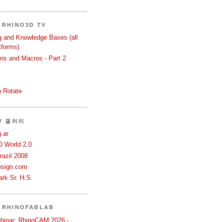
RHINO3D TV
ng and Knowledge Bases (all
tforms)
ons and Macros - Part 2
 Rotate
TV 갤러리
.ar
D World 2.0
azil 2008
esign.com
rk Sr. H.S.
 RHINOFABLAB
binar: RhinoCAM 2026 -