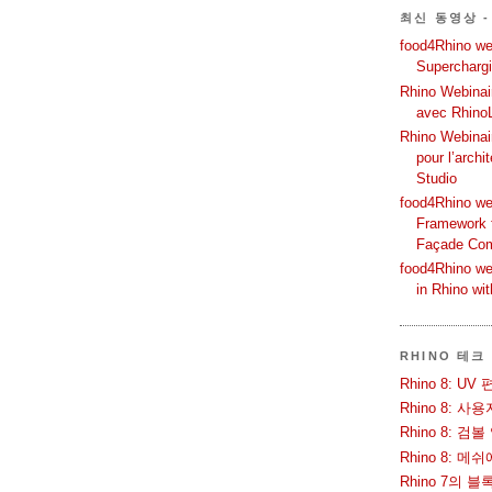
최신 동영상 -
food4Rhino web
Supercharg
Rhino Webinair
avec Rhino
Rhino Webinai
pour l’archi
Studio
food4Rhino we
Framework f
Façade Co
food4Rhino we
in Rhino wi
RHINO 테크
Rhino 8: 
Rhino 8: 
Rhino 8: 검
Rhino 8: 
Rhino 7의 