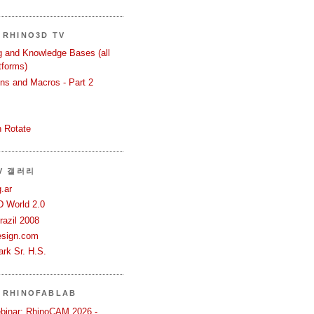
RHINO3D TV
ng and Knowledge Bases (all
tforms)
ons and Macros - Part 2
 Rotate
TV 갤러리
.ar
D World 2.0
azil 2008
esign.com
rk Sr. H.S.
 RHINOFABLAB
binar: RhinoCAM 2026 -