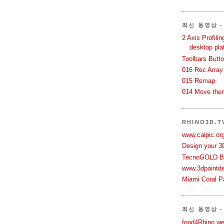
최신 동영상 - 
2 Axis Profili
desktop pla
Toolbars Butt
016 Rec Array
015 Remap
014 Move then
RHINO3D.
www.caipic.org
Design your 3
TecnoGOLD Br
www.3dpointd
Miami Coral Pa
최신 동영상 -
food4Rhino we