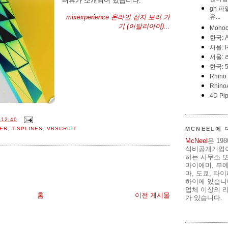
터뷰가 소개되어 있습니다.
mixexperience 온라인 잡지 보러 가
기 (이탈리아어)...
12:40
MCNEEL에
ER
,
T-SPLINES
,
VBSCRIPT
McNeel
은 19
식비공개기업이
하는 사무소 또
마이애미, 부
마, 도쿄, 타
하이에 있습니다
업체 이상의 리
홈
이전 게시물
가 있습니다.