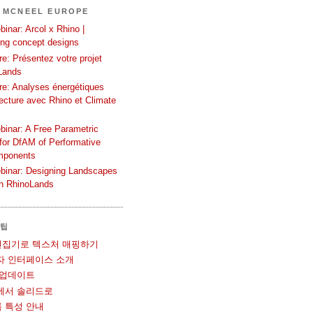
 MCNEEL EUROPE
inar: Arcol x Rhino |
ing concept designs
e: Présentez votre projet
Lands
re: Analyses énergétiques
tecture avec Rhino et Climate
binar: A Free Parametric
or DfAM of Performative
mponents
binar: Designing Landscapes
th RhinoLands
 팁
UV 편집기로 텍스처 매핑하기
사용자 인터페이스 소개
볼 업데이트
메쉬에서 솔리드로
블록 특성 안내