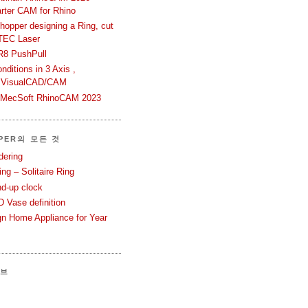
rter CAM for Rhino
hopper designing a Ring, cut
TEC Laser
R8 PushPull
ditions in 3 Axis ,
 VisualCAD/CAM
n MecSoft RhinoCAM 2023
PER의 모든 것
dering
ng – Solitaire Ring
nd-up clock
 Vase definition
gn Home Appliance for Year
이브