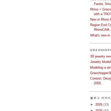
Faster, Sma
Rhino + Grass
with a TRO
New in Rhino 
Region End Con
RhinoCAM,
What's new i
GRASSHOP
3D jewelry ren
Jewelry Modeli
Modeling a wi
Grasshopper3D
Contest: Desi
2050.
블로그 아카
►
2026
(33)
►
2025
(44)