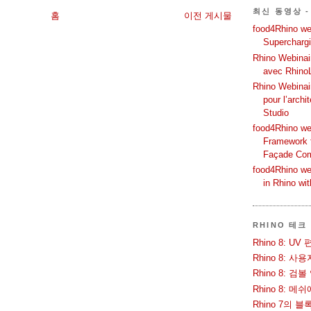
최신 동영상 -
홈
이전 게시물
food4Rhino web
Supercharg
Rhino Webinair
avec Rhino
Rhino Webinai
pour l’archi
Studio
food4Rhino we
Framework f
Façade Co
food4Rhino we
in Rhino wi
RHINO 테크
Rhino 8: 
Rhino 8: 
Rhino 8: 검
Rhino 8: 
Rhino 7의 