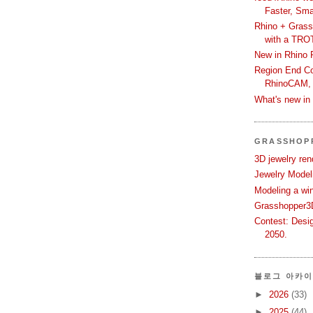
Faster, Sma
Rhino + Grass
with a TRO
New in Rhino 
Region End Con
RhinoCAM,
What's new i
GRASSHOP
3D jewelry ren
Jewelry Modeli
Modeling a wi
Grasshopper3D
Contest: Desi
2050.
블로그 아카
►
2026
(33)
►
2025
(44)