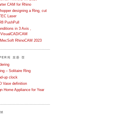
rter CAM for Rhino
hopper designing a Ring, cut
TEC Laser
R8 PushPull
ditions in 3 Axis ,
 VisualCAD/CAM
n MecSoft RhinoCAM 2023
PER의 모든 것
dering
ng – Solitaire Ring
nd-up clock
 Vase definition
gn Home Appliance for Year
이브