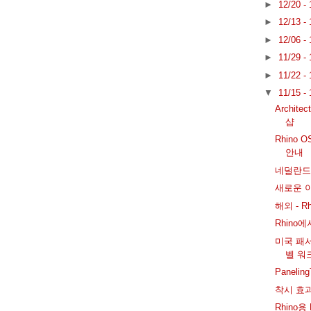
►
12/20 -
►
12/13 -
►
12/06 -
►
11/29 -
►
11/22 -
▼
11/15 -
Archite
샵
Rhino O
안내
네덜란드
새로운 이
해외 - R
Rhino에
미국 패서디
벨 워
Paneli
착시 효
Rhino용