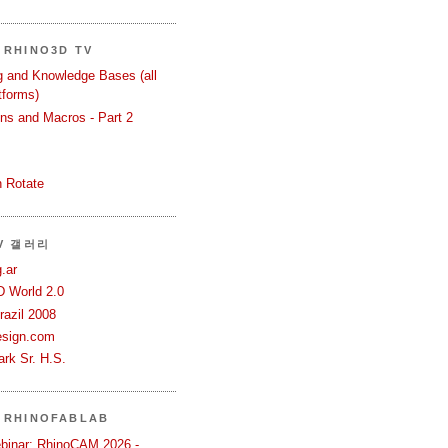
RHINO3D TV
ng and Knowledge Bases (all
tforms)
ons and Macros - Part 2
 Rotate
TV 갤러리
.ar
D World 2.0
azil 2008
esign.com
rk Sr. H.S.
 RHINOFABLAB
binar: RhinoCAM 2026 -