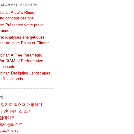
 MCNEEL EUROPE
inar: Arcol x Rhino |
ing concept designs
e: Présentez votre projet
Lands
re: Analyses énergétiques
tecture avec Rhino et Climate
binar: A Free Parametric
or DfAM of Performative
mponents
binar: Designing Landscapes
th RhinoLands
 팁
UV 편집기로 텍스처 매핑하기
사용자 인터페이스 소개
볼 업데이트
메쉬에서 솔리드로
블록 특성 안내