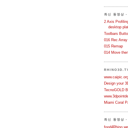
최신 동영상 - 
2 Axis Profili
desktop pla
Toolbars Butt
016 Rec Array
015 Remap
014 Move then
RHINO3D.
www.caipic.org
Design your 3
TecnoGOLD Br
www.3dpointd
Miami Coral Pa
최신 동영상 -
food4Rhino we