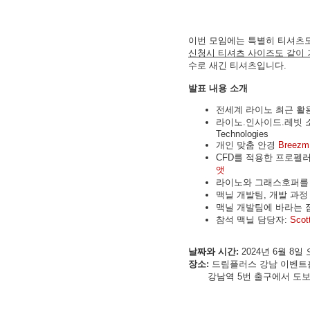
이번 모임에는 특별히 티셔츠도
신청시 티셔츠 사이즈도 같이
수로 새긴 티셔츠입니다.
발표 내용 소개
전세계 라이노 최근 활용 사례:
라이노.인사이드.레빗 소개 
Technologies
개인 맞춤 안경
Breezm
CFD를 적용한 프로펠러
앳
라이노와 그래스호퍼를 
맥닐 개발팀, 개발 과정 소개: 
맥닐 개발팀에 바라는 
참석 맥닐 담당자:
Scot
날짜와 시간:
2024년 6월 8일
장소:
드림플러스 강남 이벤트홀
강남역 5번 출구에서 도보 7