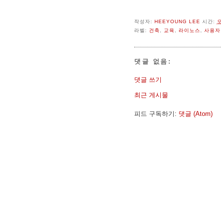
작성자:
HEEYOUNG LEE
시간:
오
라벨:
건축
,
교육
,
라이노스
,
사용자
댓글 없음:
댓글 쓰기
최근 게시물
피드 구독하기:
댓글 (Atom)