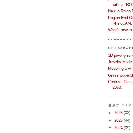
with a TRO
New in Rhino 
Region End Con
RhinoCAM,
What's new i
GRASSHOP
3D jewelry ren
Jewelry Modeli
Modeling a wi
Grasshopper3D
Contest: Desi
2050.
블로그 아카
►
2026
(33)
►
2025
(44)
▼
2024
(39)