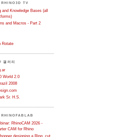
RHINO3D TV
ng and Knowledge Bases (all
tforms)
ons and Macros - Part 2
 Rotate
TV 갤러리
.ar
D World 2.0
azil 2008
esign.com
rk Sr. H.S.
 RHINOFABLAB
binar: RhinoCAM 2026 -
rter CAM for Rhino
hopper designing a Ring, cut