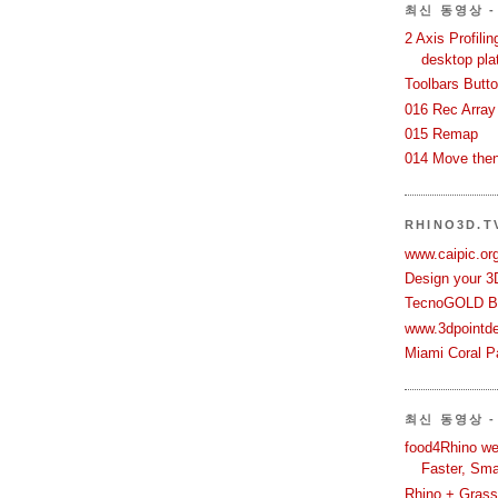
최신 동영상 - 
2 Axis Profili
desktop pla
Toolbars Butt
016 Rec Array
015 Remap
014 Move then
RHINO3D.
www.caipic.org
Design your 3
TecnoGOLD Br
www.3dpointd
Miami Coral Pa
최신 동영상 -
food4Rhino we
Faster, Sma
Rhino + Grass