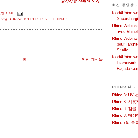
공지사항 자세히 보기...
최신 동영상 -
food4Rhino web
전 7:08
Supercharg
 모임
,
GRASSHOPPER
,
REVIT
,
RHINO 8
Rhino Webinair
avec Rhino
Rhino Webinai
pour l’archi
Studio
food4Rhino we
홈
이전 게시물
Framework f
Façade Co
RHINO 테크
Rhino 8: 
Rhino 8: 
Rhino 8: 검
Rhino 8: 
Rhino 7의 