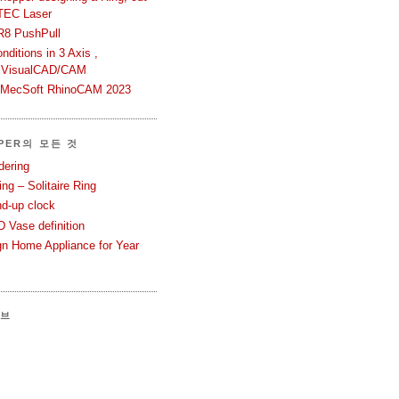
TEC Laser
R8 PushPull
ditions in 3 Axis ,
 VisualCAD/CAM
n MecSoft RhinoCAM 2023
PER의 모든 것
dering
ng – Solitaire Ring
nd-up clock
 Vase definition
gn Home Appliance for Year
이브