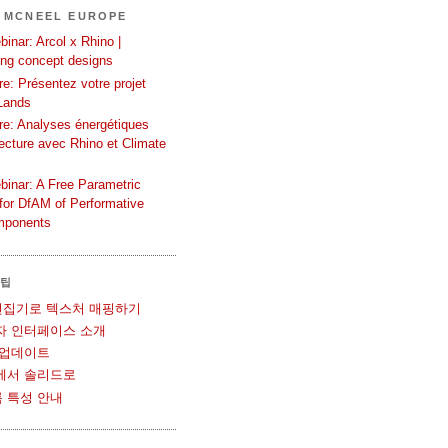
 MCNEEL EUROPE
inar: Arcol x Rhino |
ing concept designs
e: Présentez votre projet
Lands
re: Analyses énergétiques
tecture avec Rhino et Climate
binar: A Free Parametric
or DfAM of Performative
mponents
 팁
UV 편집기로 텍스처 매핑하기
사용자 인터페이스 소개
볼 업데이트
메쉬에서 솔리드로
블록 특성 안내