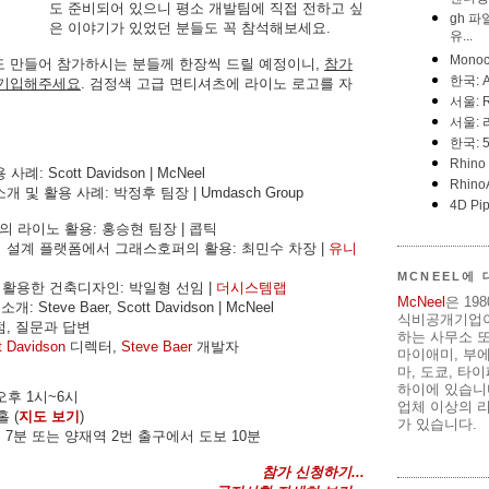
도 준비되어 있으니 평소 개발팀에 직접 전하고 싶
은 이야기가 있었던 분들도 꼭 참석해보세요.
 만들어 참가하시는 분들께 한장씩 드릴 예정이니,
참가
 기입해주세요
. 검정색 고급 면티셔츠에 라이노 로고를 자
 Scott Davidson | McNeel
및 활용 사례: 박정후 팀장 | Umdasch Group
의 라이노 활용: 홍승현 팀장 | 콥틱
 설계 플랫폼에서 그래스호퍼의 활용: 최민수 차장 |
유니
MCNEEL에
활용한 건축디자인: 박일형 선임 |
더시스템랩
McNeel
은 19
Steve Baer, Scott Davidson | McNeel
식비공개기업이
점, 질문과 답변
하는 사무소 또
t Davidson
디렉터,
Steve Baer
개발자
마이애미, 부
마, 도쿄, 타
하이에 있습니다
 오후 1시~6시
업체 이상의 리
 (
지도 보기
)
가 있습니다.
분 또는 양재역 2번 출구에서 도보 10분
참가 신청하기...