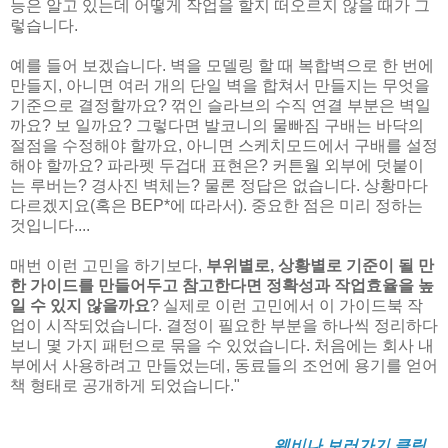
능은 알고 있는데 어떻게 작업을 할지 떠오르지 않을 때가 그
렇습니다.
예를 들어 보겠습니다. 벽을 모델링 할 때 복합벽으로 한 번에
만들지, 아니면 여러 개의 단일 벽을 합쳐서 만들지는 무엇을
기준으로 결정할까요? 꺾인 슬라브의 수직 연결 부분은 벽일
까요? 보 일까요? 그렇다면 발코니의 물빠짐 구배는 바닥의
절점을 수정해야 할까요, 아니면 스케치모드에서 구배를 설정
해야 할까요? 파라펫 두겁대 표현은? 커튼월 외부에 덧붙이
는 루버는? 경사진 벽체는? 물론 정답은 없습니다. 상황마다
다르겠지요(혹은 BEP*에 따라서). 중요한 점은 미리 정하는
것입니다....
매번 이런 고민을 하기보다,
부위별로, 상황별로 기준이 될 만
한 가이드를 만들어두고 참고한다면 정확성과 작업효율을 높
일 수 있지 않을까요
? 실제로 이런 고민에서 이 가이드북 작
업이 시작되었습니다. 결정이 필요한 부분을 하나씩 정리하다
보니 몇 가지 패턴으로 묶을 수 있었습니다. 처음에는 회사 내
부에서 사용하려고 만들었는데, 동료들의 조언에 용기를 얻어
책 형태로 공개하게 되었습니다."
웨비나 보러가기 클릭...