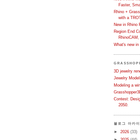
Faster, Sma
Rhino + Grass
with a TRO
New in Rhino 
Region End Con
RhinoCAM,
What's new i
GRASSHOP
3D jewelry ren
Jewelry Modeli
Modeling a wi
Grasshopper3D
Contest: Desi
2050.
블로그 아카
►
2026
(33)
►
2025
(44)