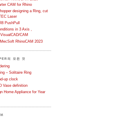
rter CAM for Rhino
hopper designing a Ring, cut
TEC Laser
R8 PushPull
ditions in 3 Axis ,
 VisualCAD/CAM
n MecSoft RhinoCAM 2023
PER의 모든 것
dering
ng – Solitaire Ring
nd-up clock
 Vase definition
gn Home Appliance for Year
이브