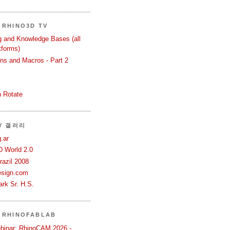
RHINO3D TV
ng and Knowledge Bases (all
tforms)
ons and Macros - Part 2
 Rotate
TV 갤러리
.ar
D World 2.0
azil 2008
esign.com
rk Sr. H.S.
 RHINOFABLAB
binar: RhinoCAM 2026 -