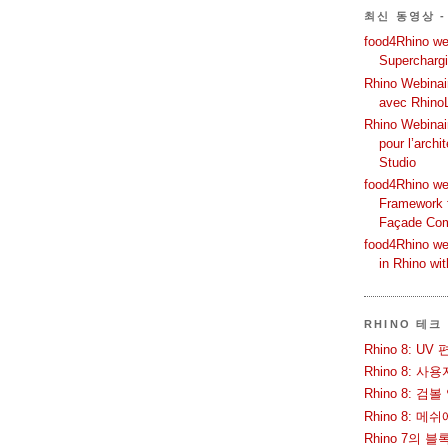
최신 동영상 -
food4Rhino web
Supercharg
Rhino Webinair
avec Rhino
Rhino Webinai
pour l’archi
Studio
food4Rhino we
Framework f
Façade Co
food4Rhino we
in Rhino wi
RHINO 테크
Rhino 8: 
Rhino 8: 
Rhino 8: 검
Rhino 8: 
Rhino 7의 