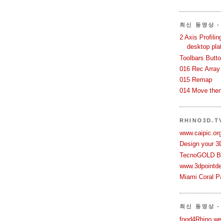
최신 동영상 - 
2 Axis Profili
desktop pla
Toolbars Butt
016 Rec Array
015 Remap
014 Move then
RHINO3D.
www.caipic.org
Design your 3
TecnoGOLD Br
www.3dpointd
Miami Coral Pa
최신 동영상 -
food4Rhino we