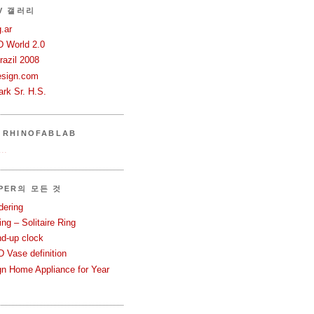
TV 갤러리
.ar
D World 2.0
azil 2008
esign.com
rk Sr. H.S.
 RHINOFABLAB
..
PER의 모든 것
dering
ng – Solitaire Ring
nd-up clock
 Vase definition
gn Home Appliance for Year