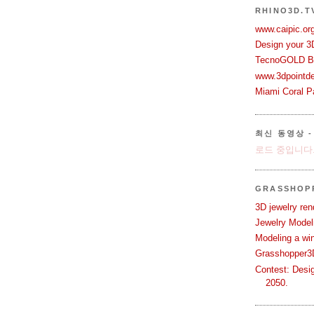
RHINO3D.
www.caipic.org
Design your 3
TecnoGOLD Br
www.3dpointd
Miami Coral Pa
최신 동영상 -
로드 중입니다.
GRASSHOP
3D jewelry ren
Jewelry Modeli
Modeling a wi
Grasshopper3D
Contest: Desi
2050.