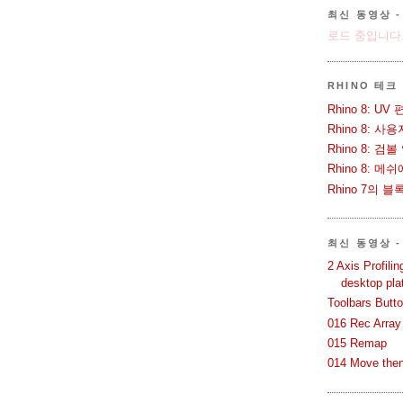
최신 동영상 -
로드 중입니다.
RHINO 테크
Rhino 8: 
Rhino 8: 
Rhino 8: 검
Rhino 8: 
Rhino 7의 
최신 동영상 - 
2 Axis Profili
desktop pla
Toolbars Butt
016 Rec Array
015 Remap
014 Move then