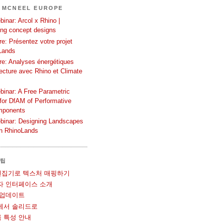
 MCNEEL EUROPE
inar: Arcol x Rhino |
ing concept designs
e: Présentez votre projet
Lands
re: Analyses énergétiques
tecture avec Rhino et Climate
binar: A Free Parametric
or DfAM of Performative
mponents
binar: Designing Landscapes
th RhinoLands
 팁
UV 편집기로 텍스처 매핑하기
사용자 인터페이스 소개
볼 업데이트
메쉬에서 솔리드로
블록 특성 안내