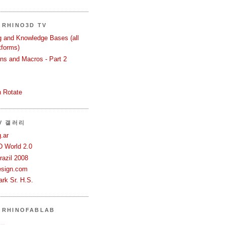
RHINO3D TV
ng and Knowledge Bases (all
tforms)
ons and Macros - Part 2
 Rotate
TV 갤러리
.ar
D World 2.0
azil 2008
esign.com
rk Sr. H.S.
 RHINOFABLAB
..