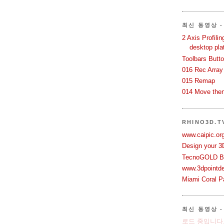
최신 동영상 - 
2 Axis Profili
desktop pla
Toolbars Butt
016 Rec Array
015 Remap
014 Move then
RHINO3D.
www.caipic.org
Design your 3
TecnoGOLD Br
www.3dpointd
Miami Coral Pa
최신 동영상 -
로드 중입니다.