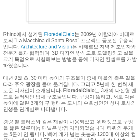
Rhino에서 설계된
FioredelCielo
는 2009년 이탈리아 비테르
보의 "La Macchina di Santa Rosa" 프로젝트 공모전 우승작
입니다.
Architecture and Vision
은 비테르보 지역 제조업자와
전문가들과 협력하여, 3D 디자인 방식으로 모델링하고 실물
크기 목업으로 시험해보는 방법을 통해 디자인 컨셉트를 개발
하였습니다.
매년 9월 초, 30 미터 높이의 구조물이 중세 마을의 좁은 길을
따라 주요 광장을 돌며 옮겨집니다. 그리고 5년에 한 번씩 새
로운 디자인이 소개됩니다.
FioredelCielo
는 3개의 나선형 밴
드로 둘러싸인 입체 구조물입니다. 구멍이 뚫리고, 서로 다른
높이에 달린 3개의 구 형태는 도시의 수호성인인 성녀 로사의
인생을 단계별로 나타냅니다.
경량 철 트러스와 같은 재질이 사용되었고, 워터젯으로 구멍
을 뚫은 알루미늄 패널은 방염 처리되었습니다. 타워의 무게
는 5톤이 안 됩니다. 백여 개가 넘는 촛불과 1200대 이상의 컴