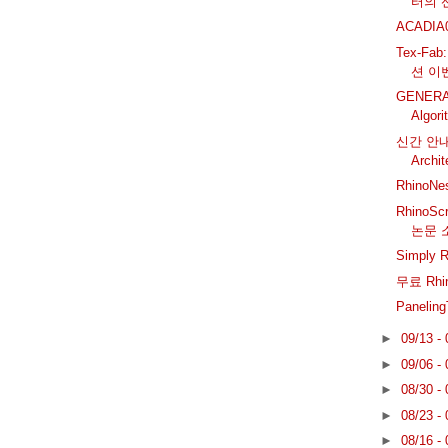
터의 선
ACADI
Tex-F
션 이
GENERAT
Algori
신간 안내: 
Archit
RhinoN
RhinoS
논문 
Simply
무료 Rhi
Paneli
►
09/13 -
►
09/06 -
►
08/30 -
►
08/23 -
►
08/16 -