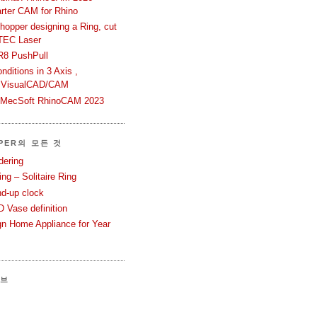
rter CAM for Rhino
hopper designing a Ring, cut
TEC Laser
R8 PushPull
ditions in 3 Axis ,
 VisualCAD/CAM
n MecSoft RhinoCAM 2023
PER의 모든 것
dering
ng – Solitaire Ring
nd-up clock
 Vase definition
gn Home Appliance for Year
이브