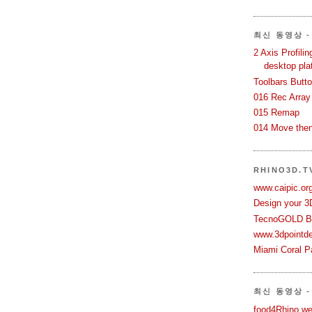
최신 동영상 - 
2 Axis Profili
desktop pla
Toolbars Butt
016 Rec Array
015 Remap
014 Move then
RHINO3D.
www.caipic.org
Design your 3
TecnoGOLD Br
www.3dpointd
Miami Coral Pa
최신 동영상 -
food4Rhino we