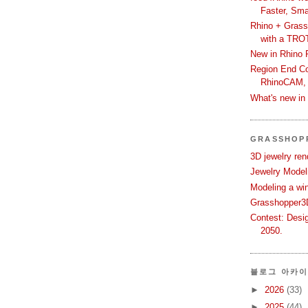
Faster, Sma
Rhino + Grass
with a TRO
New in Rhino 
Region End Con
RhinoCAM,
What's new i
GRASSHOP
3D jewelry ren
Jewelry Modeli
Modeling a wi
Grasshopper3D
Contest: Desi
2050.
블로그 아카
►
2026
(33)
►
2025
(44)