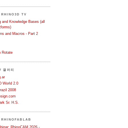
RHINO3D TV
ng and Knowledge Bases (all
tforms)
ons and Macros - Part 2
 Rotate
TV 갤러리
.ar
D World 2.0
azil 2008
esign.com
rk Sr. H.S.
 RHINOFABLAB
binar: RhinoCAM 2026 -