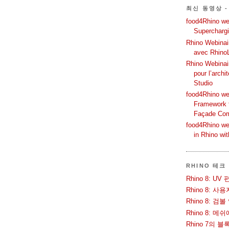
최신 동영상 -
food4Rhino web
Supercharg
Rhino Webinair
avec Rhino
Rhino Webinai
pour l’archi
Studio
food4Rhino we
Framework f
Façade Co
food4Rhino we
in Rhino wi
RHINO 테크
Rhino 8: 
Rhino 8: 
Rhino 8: 검
Rhino 8: 
Rhino 7의 