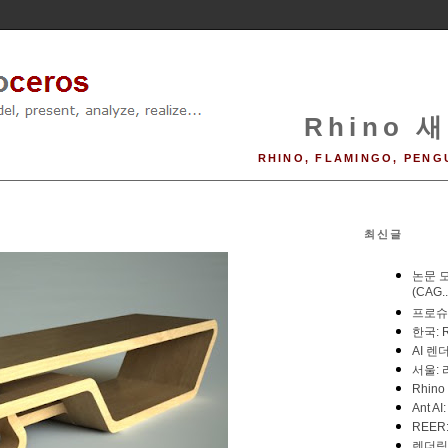
Rhino 새
RHINO, FLAMINGO, PENG
최신글