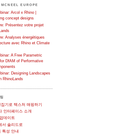
 MCNEEL EUROPE
inar: Arcol x Rhino |
ing concept designs
e: Présentez votre projet
Lands
re: Analyses énergétiques
tecture avec Rhino et Climate
binar: A Free Parametric
or DfAM of Performative
mponents
binar: Designing Landscapes
th RhinoLands
 팁
UV 편집기로 텍스처 매핑하기
사용자 인터페이스 소개
볼 업데이트
메쉬에서 솔리드로
블록 특성 안내