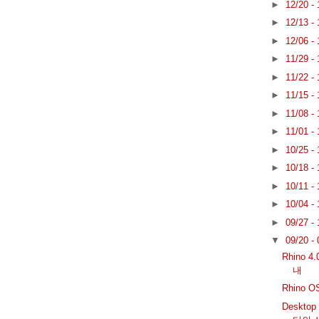
►
12/20 -
►
12/13 -
►
12/06 -
►
11/29 -
►
11/22 -
►
11/15 -
►
11/08 -
►
11/01 -
►
10/25 -
►
10/18 -
►
10/11 -
►
10/04 -
►
09/27 -
▼
09/20 -
Rhino 
내
Rhino 
Deskto