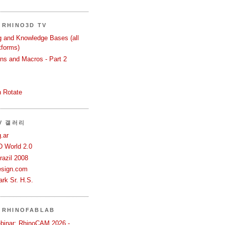
RHINO3D TV
ng and Knowledge Bases (all
tforms)
ons and Macros - Part 2
 Rotate
TV 갤러리
.ar
D World 2.0
azil 2008
esign.com
rk Sr. H.S.
 RHINOFABLAB
binar: RhinoCAM 2026 -