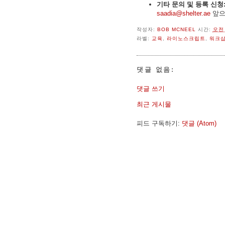
기타 문의 및 등록 신청
saadia@shelter.ae
앞으
작성자:
BOB MCNEEL
시간:
오전 
라벨:
교육
,
라이노스크립트
,
워크
댓글 없음:
댓글 쓰기
최근 게시물
피드 구독하기:
댓글 (Atom)