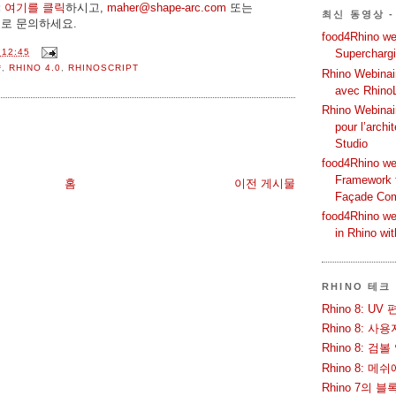
:
여기를 클릭
하시고,
maher@shape-arc.com
또는
최신 동영상 -
로 문의하세요.
food4Rhino web
12:45
Supercharg
샵
,
RHINO 4.0
,
RHINOSCRIPT
Rhino Webinair
avec Rhino
Rhino Webinai
pour l’archi
Studio
food4Rhino we
Framework f
홈
이전 게시물
Façade Co
food4Rhino we
in Rhino wi
RHINO 테크
Rhino 8: 
Rhino 8: 
Rhino 8: 검
Rhino 8: 
Rhino 7의 