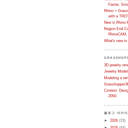
Faster, Sma
Rhino + Grass
with a TRO
New in Rhino 
Region End Con
RhinoCAM,
What's new i
GRASSHOP
3D jewelry ren
Jewelry Modeli
Modeling a wi
Grasshopper3D
Contest: Desi
2050.
블로그 아카
►
2026
(33)
►
2025
(44)