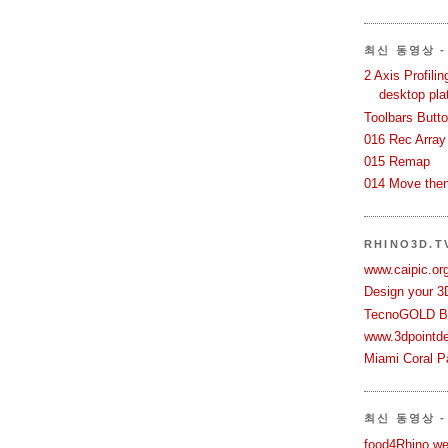
최신 동영상 - 
2 Axis Profili
desktop pla
Toolbars Butt
016 Rec Array
015 Remap
014 Move then
RHINO3D.
www.caipic.org
Design your 3
TecnoGOLD Br
www.3dpointd
Miami Coral Pa
최신 동영상 -
food4Rhino we