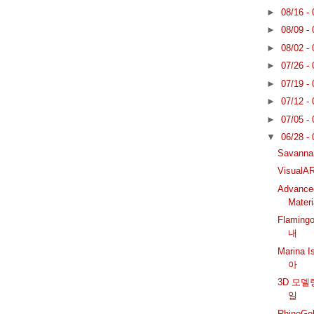
►
08/16 -
►
08/09 -
►
08/02 -
►
07/26 -
►
07/19 -
►
07/12 -
►
07/05 -
▼
06/28 -
Savann
VisualAR
Advance
Mater
Flamin
내
Marina 
아
3D 모델
일
RhinoG