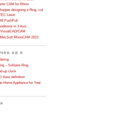
rter CAM for Rhino
hopper designing a Ring, cut
TEC Laser
R8 PushPull
ditions in 3 Axis ,
 VisualCAD/CAM
n MecSoft RhinoCAM 2023
PER의 모든 것
dering
ng – Solitaire Ring
nd-up clock
 Vase definition
gn Home Appliance for Year
이브