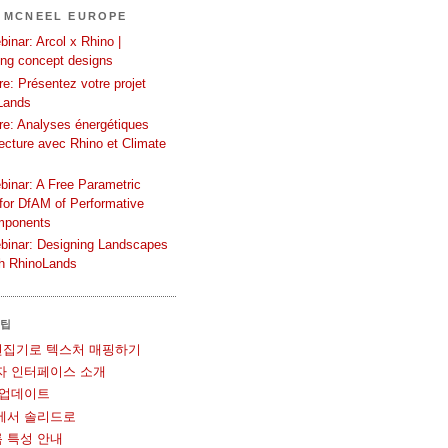
 MCNEEL EUROPE
inar: Arcol x Rhino |
ing concept designs
e: Présentez votre projet
Lands
re: Analyses énergétiques
tecture avec Rhino et Climate
binar: A Free Parametric
or DfAM of Performative
mponents
binar: Designing Landscapes
th RhinoLands
 팁
UV 편집기로 텍스처 매핑하기
사용자 인터페이스 소개
볼 업데이트
메쉬에서 솔리드로
블록 특성 안내