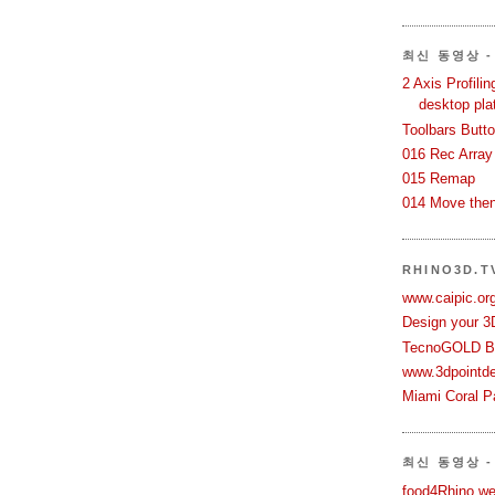
최신 동영상 - 
2 Axis Profili
desktop pla
Toolbars Butt
016 Rec Array
015 Remap
014 Move then
RHINO3D.
www.caipic.org
Design your 3
TecnoGOLD Br
www.3dpointd
Miami Coral Pa
최신 동영상 -
food4Rhino we