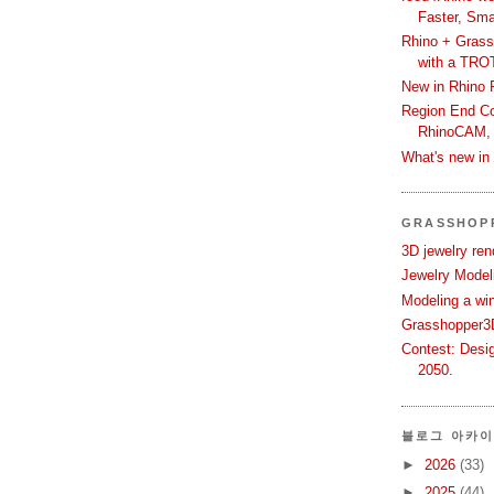
Faster, Sma
Rhino + Grass
with a TRO
New in Rhino 
Region End Con
RhinoCAM,
What's new i
GRASSHOP
3D jewelry ren
Jewelry Modeli
Modeling a wi
Grasshopper3D
Contest: Desi
2050.
블로그 아카
►
2026
(33)
►
2025
(44)