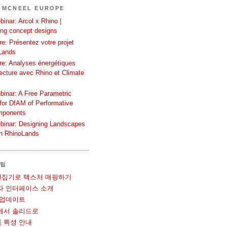
 MCNEEL EUROPE
inar: Arcol x Rhino |
ing concept designs
e: Présentez votre projet
Lands
re: Analyses énergétiques
tecture avec Rhino et Climate
binar: A Free Parametric
or DfAM of Performative
mponents
binar: Designing Landscapes
th RhinoLands
 팁
UV 편집기로 텍스처 매핑하기
사용자 인터페이스 소개
볼 업데이트
메쉬에서 솔리드로
블록 특성 안내