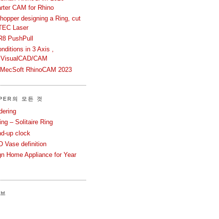
rter CAM for Rhino
hopper designing a Ring, cut
TEC Laser
R8 PushPull
ditions in 3 Axis ,
 VisualCAD/CAM
n MecSoft RhinoCAM 2023
PER의 모든 것
dering
ng – Solitaire Ring
nd-up clock
 Vase definition
gn Home Appliance for Year
이브