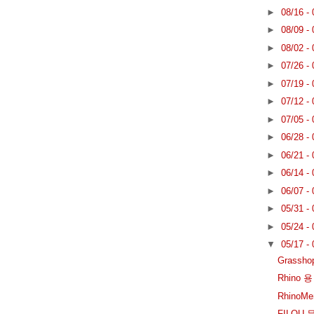
►
08/16 -
►
08/09 -
►
08/02 -
►
07/26 -
►
07/19 -
►
07/12 -
►
07/05 -
►
06/28 -
►
06/21 -
►
06/14 -
►
06/07 -
►
05/31 -
►
05/24 -
▼
05/17 -
Grassh
Rhino 용
RhinoM
FILOU 