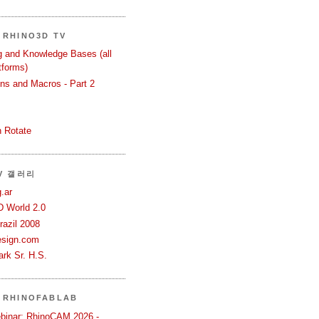
RHINO3D TV
ng and Knowledge Bases (all
tforms)
ons and Macros - Part 2
 Rotate
TV 갤러리
.ar
D World 2.0
azil 2008
esign.com
rk Sr. H.S.
 RHINOFABLAB
binar: RhinoCAM 2026 -