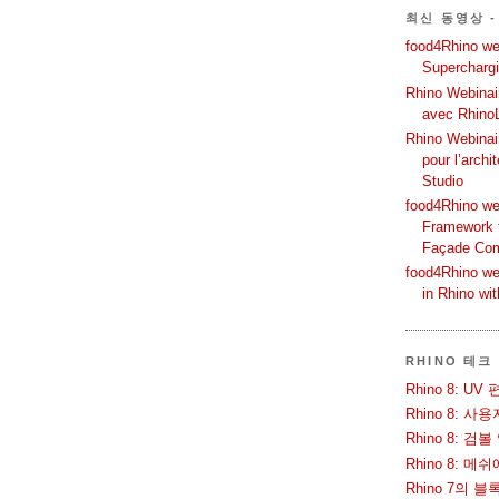
최신 동영상 -
food4Rhino web
Supercharg
Rhino Webinair
avec Rhino
Rhino Webinai
pour l’archi
Studio
food4Rhino we
Framework f
Façade Co
food4Rhino we
in Rhino wi
RHINO 테크
Rhino 8: 
Rhino 8: 
Rhino 8: 검
Rhino 8: 
Rhino 7의 