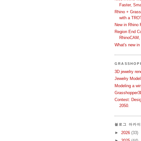
Faster, Sma
Rhino + Grass
with a TRO
New in Rhino 
Region End Con
RhinoCAM,
What's new i
GRASSHOP
3D jewelry ren
Jewelry Modeli
Modeling a wi
Grasshopper3D
Contest: Desi
2050.
블로그 아카
►
2026
(33)
►
2025
(44)