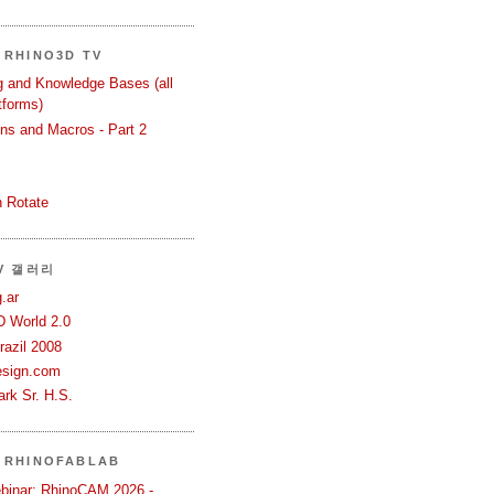
RHINO3D TV
ng and Knowledge Bases (all
tforms)
ons and Macros - Part 2
 Rotate
TV 갤러리
.ar
D World 2.0
azil 2008
esign.com
rk Sr. H.S.
 RHINOFABLAB
binar: RhinoCAM 2026 -