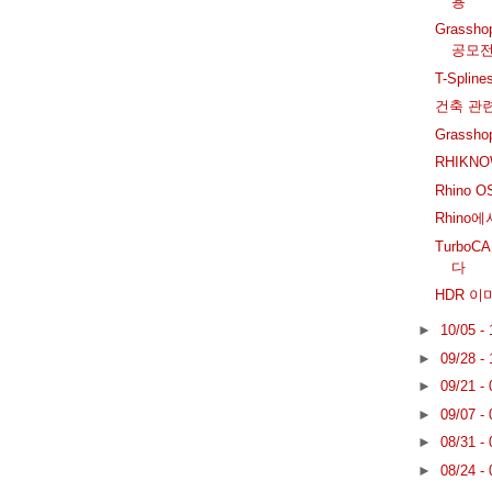
용
Grass
공모전
T-Splin
건축 관
Grassho
RHIKN
Rhino O
Rhino
TurboC
다
HDR 이
►
10/05 -
►
09/28 -
►
09/21 -
►
09/07 -
►
08/31 -
►
08/24 -