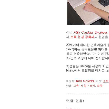
이번
Félix Candela: Engineer, B
과
토목 환경 공학과
의 협업을
20세기의 위대한 건축예술가 
1997)씨는 쌍곡포물면 형태
하고 건축하였습니다. 이번 전시
계/건축 과정에 대해 전시합니
학생들은 Rhino를 사용하여 건
Rhino에서 모델링을 마치고, Z
작성자:
BOB MCNEEL
시간:
오전 
라벨:
교육
,
사용자 소식
,
토목
댓글 없음: