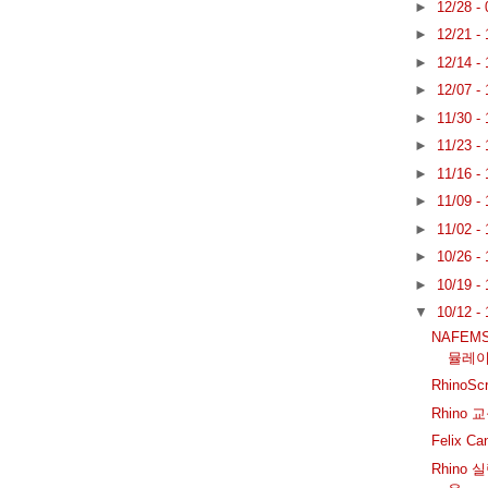
►
12/28 -
►
12/21 -
►
12/14 -
►
12/07 -
►
11/30 -
►
11/23 -
►
11/16 -
►
11/09 -
►
11/02 -
►
10/26 -
►
10/19 -
▼
10/12 -
NAFEM
뮬레
RhinoS
Rhino 
Felix 
Rhino