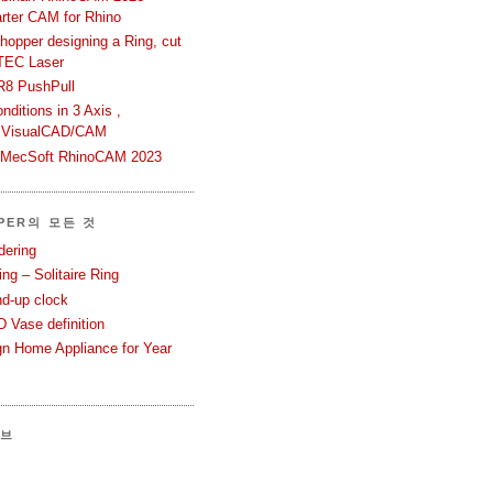
rter CAM for Rhino
hopper designing a Ring, cut
TEC Laser
R8 PushPull
ditions in 3 Axis ,
 VisualCAD/CAM
n MecSoft RhinoCAM 2023
PER의 모든 것
dering
ng – Solitaire Ring
nd-up clock
 Vase definition
gn Home Appliance for Year
이브