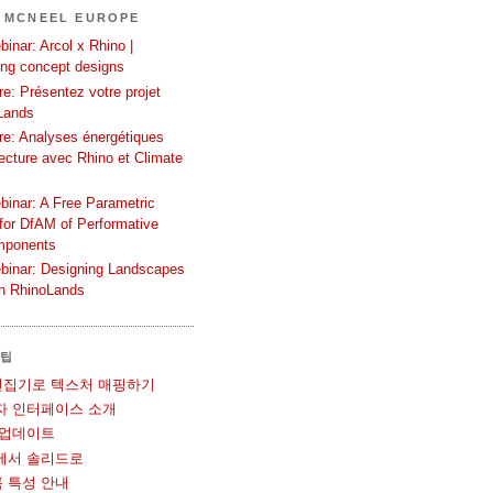
 MCNEEL EUROPE
inar: Arcol x Rhino |
ing concept designs
e: Présentez votre projet
Lands
re: Analyses énergétiques
tecture avec Rhino et Climate
binar: A Free Parametric
or DfAM of Performative
mponents
binar: Designing Landscapes
th RhinoLands
 팁
UV 편집기로 텍스처 매핑하기
사용자 인터페이스 소개
볼 업데이트
메쉬에서 솔리드로
블록 특성 안내