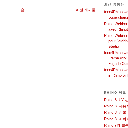
최신 동영상 -
홈
이전 게시물
food4Rhino web
Supercharg
Rhino Webinair
avec Rhino
Rhino Webinai
pour l’archi
Studio
food4Rhino we
Framework f
Façade Co
food4Rhino we
in Rhino wi
RHINO 테크
Rhino 8: 
Rhino 8: 
Rhino 8: 검
Rhino 8: 
Rhino 7의 