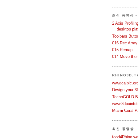
최신 동영상 - 
2 Axis Profili
desktop pla
Toolbars Butt
016 Rec Array
015 Remap
014 Move then
RHINO3D.
www.caipic.org
Design your 3
TecnoGOLD Br
www.3dpointd
Miami Coral Pa
최신 동영상 -
food4Rhino we