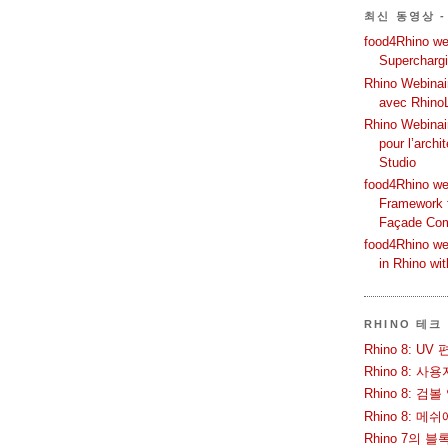
최신 동영상 -
food4Rhino web
Supercharg
Rhino Webinair
avec Rhino
Rhino Webinai
pour l’archi
Studio
food4Rhino we
Framework f
Façade Co
food4Rhino we
in Rhino wi
RHINO 테크
Rhino 8: 
Rhino 8: 
Rhino 8: 검
Rhino 8: 
Rhino 7의 