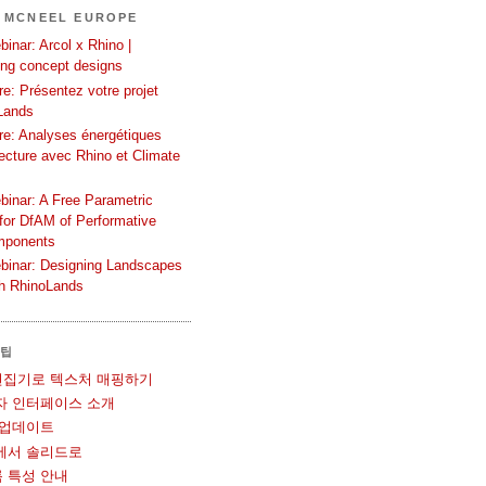
 MCNEEL EUROPE
inar: Arcol x Rhino |
ing concept designs
e: Présentez votre projet
Lands
re: Analyses énergétiques
tecture avec Rhino et Climate
binar: A Free Parametric
or DfAM of Performative
mponents
binar: Designing Landscapes
th RhinoLands
 팁
UV 편집기로 텍스처 매핑하기
사용자 인터페이스 소개
볼 업데이트
메쉬에서 솔리드로
블록 특성 안내