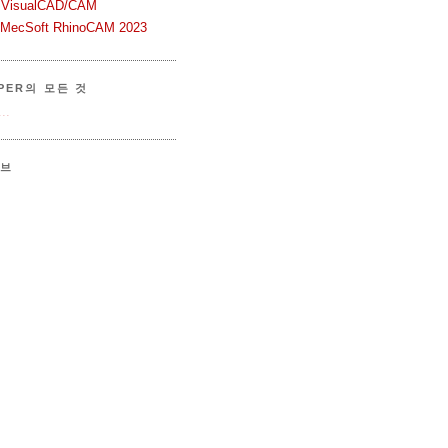
 VisualCAD/CAM
n MecSoft RhinoCAM 2023
PER의 모든 것
..
이브