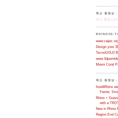
최신 동영상 - 
로드 중입니다.
RHINO3D.
www.caipic.org
Design your 3
TecnoGOLD Br
www.3dpointd
Miami Coral Pa
최신 동영상 -
food4Rhino we
Faster, Sma
Rhino + Grass
with a TRO
New in Rhino 
Region End Con