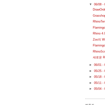
▼
06/08 -
DrawOr
Grassho
RhinoTe
Flamin
Rhino 
Zoo의 W
Flaming
RhinoS
새로운 Rh
►
06/01 -
►
05/25 -
►
05/18 -
►
05/11 -
►
05/04 -