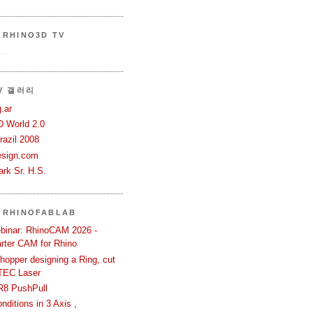
RHINO3D TV
..
TV 갤러리
.ar
D World 2.0
azil 2008
esign.com
rk Sr. H.S.
 RHINOFABLAB
binar: RhinoCAM 2026 -
rter CAM for Rhino
hopper designing a Ring, cut
TEC Laser
R8 PushPull
ditions in 3 Axis ,